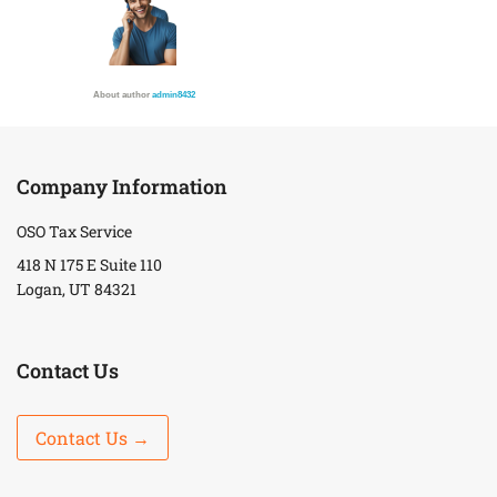
About author
admin8432
Company Information
OSO Tax Service
418 N 175 E Suite 110
Logan, UT 84321
Contact Us
Contact Us →