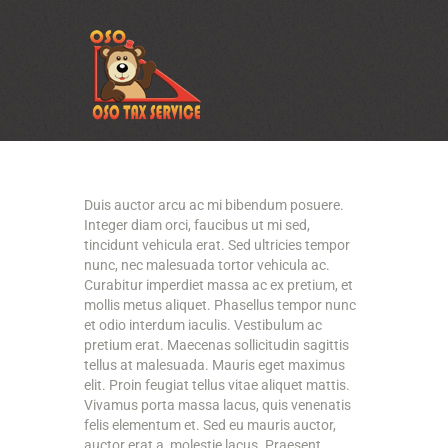
Duis auctor arcu ac mi bibendum posuere.
Integer diam orci, faucibus ut mi sed,
tincidunt vehicula erat. Sed ultricies tempor
nunc, nec malesuada tortor vehicula ac.
Curabitur imperdiet massa ac ex pretium, et
mollis metus aliquet. Phasellus tempor nunc
et odio interdum iaculis. Vestibulum ac
pretium erat. Maecenas sollicitudin sagittis
tellus at malesuada. Mauris eget maximus
elit. Proin feugiat tellus vitae aliquet mattis.
Vivamus porta massa lacus, quis venenatis
felis elementum et. Sed eu mauris auctor,
auctor erat a, molestie lacus. Praesent